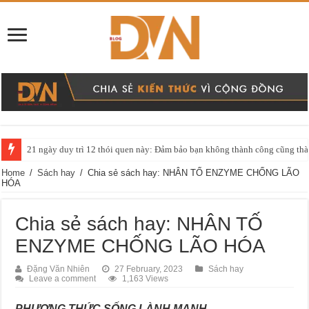
21 ngày duy trì 12 thói quen này: Đảm bảo bạn không thành công cũng thàn
Chia sẻ sách hay: Tóm tắt quyển Bí Mật Phan Thiên Ân
Home
/
Sách hay
/
Chia sẻ sách hay: NHÂN TỐ ENZYME CHỐNG LÃO
HÓA
Chia sẻ sách hay: NHÂN TỐ
ENZYME CHỐNG LÃO HÓA
Đặng Văn Nhiên
27 February, 2023
Sách hay
Leave a comment
1,163 Views
PHƯƠNG THỨC SỐNG LÀNH MẠNH