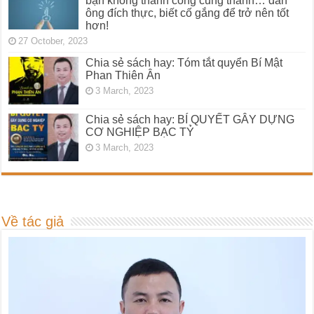
bạn không thành công cũng thành… đàn
ông đích thực, biết cố gắng để trở nên tốt
hơn!
27 October, 2023
Chia sẻ sách hay: Tóm tắt quyển Bí Mật
Phan Thiên Ân
3 March, 2023
Chia sẻ sách hay: BÍ QUYẾT GÂY DỰNG
CƠ NGHIỆP BẠC TỶ
3 March, 2023
Về tác giả