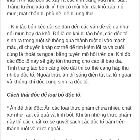
Tràng tướng xấu đi, xì hơi có mùi hôi, da khô xấu, nổi
mụn, mặt chân bị phù nề, dễ bị ung thư.
– Khi táo bón kéo dài sẽ dẫn đến các vấn đề về da như
nổi mụn hay da khô. Đó là do khi bị táo bón, các độc tố
sinh ra trong ruột sẽ thông qua thành ruột đi vào mạch
máu, di chuyển khắp cơ thể để tìm kiếm lối ra và cuối
cùng là thoát ra ngoài bằng tuyến mồ hôi trên da. Khi đó,
các độc tố này sẽ gây tổn thương cho các tế bào da.
Tình trạng táo bón càng kéo dài thì cơ thể càng hấp thụ
nhiều độc tố. Ngoài thức ăn thì sóng điện từ, tia tử ngoại
và không khí độc cũng sinh ra độc tố.
Cách thải độc để loại bỏ độc tố:
* Ăn để thải độc: Ăn các loại thực phẩm chứa nhiều chất
xơ như rau, củ quả và tinh bột. Khi ăn những thực phẩm
này thì các chất xơ sẽ quyét sạch các độc tố bám trên
thành ruột và đi ra ngoài.