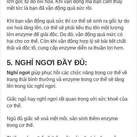
lớn gốc tự do oxi hoá. Khi vận động mà bạn cảm thấy
mệt tức là bạn đã vận động quá sức rồi.
Khi bạn vận động quá sức thì cơ thể sẽ sinh ra gốc tự do
oxi hoá tăng lên, cơ thể sẽ phải tiêu thụ tốn một lượng
lớn enzyme để giải độc. Do đó, vận động quá mức có
hại cho cơ thể. Còn khi vận động hợp lý sẽ bài tiết chất
thải và độc tố, cung cấp enzyme diễn ra thuận lợi hơn.
5. NGHỈ NGƠI ĐẦY ĐỦ:
Nghỉ ngơi
giúp phục hồi các chức năng trong cơ thể về
trạng thái bình thường và enzyme trong cơ thể sẽ tăng
lên trong lúc nghỉ ngơi.
Giấc ngủ hay nghỉ ngơi rất quan trọng với sức khoẻ của
cơ thể.
Ngủ đủ giấc sẽ xoá mệt mỏi, sản sinh thêm enzyme
trong cơ thể.