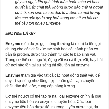
gây trở ngại đến quá trình tuần hoàn máu và bạch
huyết
à
Các chất thải không được đào thải ra ngoài
cơ thể, sản sinh ra các độc tố
à
Sinh ra một lượng
lớn các gốc tự do oxy hoá trong cơ thể và bắt cơ
thể tiêu tốn nhiều
Enzyme
.
ENZYME LÀ GÌ?
Enzyme
(còn được gọi thông thường là men) là tên gọi
chung cho các chất xúc tác sinh học có thành phần cơ
bản là protein, được tạo thành từ các tế bào sinh vật.
Trong cơ thể con người, động vật và cả thực vật, hay bất
cứ nơi nào tồn tại sự sống thì đều tồn tại enzyme.
Enzyme
tham gia vào tất cả các hoạt động thiết yếu để
duy trì sự sống như tổng hợp, phân giải, vận chuyển
chất, đào thải độc, cung cấp năng lượng….
Cơ thể người có thể tạo ra hai loại enzyme chính là loại
enzyme tiêu hóa và enzyme chuyển hóa. Các loại
enzyme tiêu hóa được tiết ra trong tuyến nước bọt, dạ