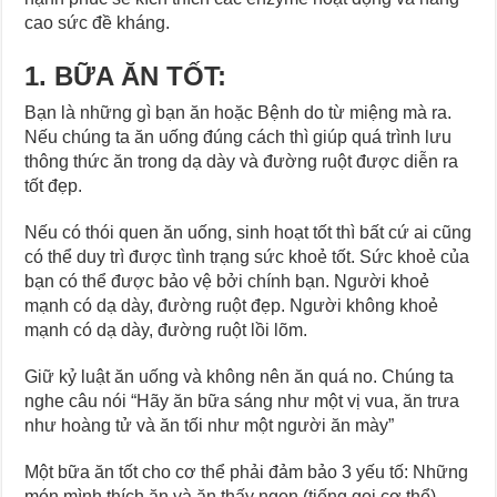
cao sức đề kháng.
1. BỮA ĂN TỐT:
Bạn là những gì bạn ăn hoặc Bệnh do từ miệng mà ra.
Nếu chúng ta ăn uống đúng cách thì giúp quá trình lưu
thông thức ăn trong dạ dày và đường ruột được diễn ra
tốt đẹp.
Nếu có thói quen ăn uống, sinh hoạt tốt thì bất cứ ai cũng
có thể duy trì được tình trạng sức khoẻ tốt. Sức khoẻ của
bạn có thể được bảo vệ bởi chính bạn. Người khoẻ
mạnh có dạ dày, đường ruột đẹp. Người không khoẻ
mạnh có dạ dày, đường ruột lồi lõm.
Giữ kỷ luật ăn uống và không nên ăn quá no. Chúng ta
nghe câu nói “Hãy ăn bữa sáng như một vị vua, ăn trưa
như hoàng tử và ăn tối như một người ăn mày”
Một bữa ăn tốt cho cơ thể phải đảm bảo 3 yếu tố: Những
món mình thích ăn và ăn thấy ngon (tiếng gọi cơ thể),