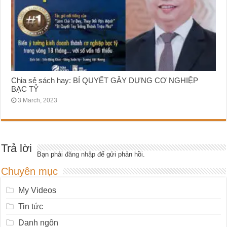
Chia sẻ sách hay: BÍ QUYẾT GÂY DỰNG CƠ NGHIỆP
BẠC TỶ
3 March, 2023
Trả lời
Bạn phải
đăng nhập
để gửi phản hồi.
Chuyên mục
My Videos
Tin tức
Danh ngôn