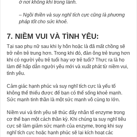
ở nơi không khí trong lành.
–
Ngồi thiền và suy nghĩ tích cực cũng là phương
pháp tốt cho sức khoẻ.
7. NIỀM VUI VÀ TÌNH YÊU:
Tại sao phụ nữ sau khi ly hôn hoặc là đã mất chồng sẽ
trở nên trẻ trung hơn. Trong khi đó, đàn ông trẻ trung hơn
khi có người yêu trẻ tuổi hay vợ trẻ tuổi? Thực ra là họ
làm để hấp dẫn người yêu mới và xuất phát từ niềm vui,
tình yêu.
Cảm giác hạnh phúc và suy nghĩ tích cực là yếu tố
không thể thiếu được để bạn có thể sống khoẻ mạnh.
Sức mạnh tinh thần là một sức mạnh vô cùng to lớn.
Niềm vui và tình yêu sẽ thúc đẩy nhân tố enzyme trong
cơ thể bạn một cách thần kỳ. Khi chúng ta suy nghĩ tiêu
cực sẽ làm giảm sức mạnh của enzyme, trong khi suy
nghĩ tích cực hoặc hạnh phúc sẽ lại kích hoạt các