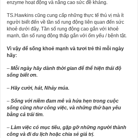
enzyme hoạt động và nâng cao sức đề kháng.
TS.Hawkins cũng cung cấp những thực tế thú vị mà ít
người biết đến về tần số rung động liên quan đến sức
khoẻ dưới đây. Tần số rung động cao gắn với khoẻ
mạnh, tần số rung động thấp gắn với ốm yếu / bệnh tật.
Vì vậy để sống khoẻ mạnh và tươi trẻ thì mỗi ngày
hãy:
–
Mỗi ngày hãy dành thời gian để thể hiện thái độ
sống biết ơn.
–
Hãy
c
ười
, h
át
,
Nhảy múa.
–
Sống với niềm đam mê và hứa hẹn trong cuộc
sống cũng như công việc, và những thứ bạn yêu
bằng cả trái tim.
–
Làm việc có mục tiêu, gặp gỡ những người thành
công và đi du lịch hoặc chia sẻ giá trị.