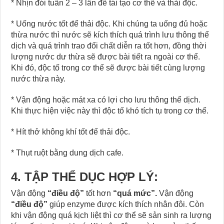
* Nhịn đói tuần 2 – 3 lần để tái tạo cơ thể và thải độc.
* Uống nước tốt để thải độc. Khi chúng ta uống đủ hoặc
thừa nước thì nước sẽ kích thích quá trình lưu thông thể
dịch và quá trình trao đổi chất diễn ra tốt hơn, đồng thời
lượng nước dư thừa sẽ được bài tiết ra ngoài cơ thể.
Khi đó, độc tố trong cơ thể sẽ được bài tiết cùng lượng
nước thừa này.
* Vận động hoặc mát xa có lợi cho lưu thông thể dịch.
Khi thực hiện việc này thì độc tố khó tích tụ trong cơ thể.
* Hít thở không khí tốt để thải độc.
* Thụt ruột bằng dung dịch cafe.
4. TẬP THỂ DỤC HỢP LÝ:
Vận động
“điều độ”
tốt hơn
“
quá mức”.
Vận động
“
điều độ”
giúp enzyme được kích thích nhân đôi. Còn
khi vận động quá kịch liệt thì cơ thể sẽ sản sinh ra lượng