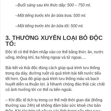
–
Buổi sáng sau khi thức dậy: 500
–
750 ml.
–
Một tiếng trước khi ăn bữa trưa: 500 ml.
–
Một tiếng trước khi ăn bữa tối: 500 ml.
3. THƯỜNG XUYÊN LOẠI BỎ ĐỘC
TỐ:
Độc tố có thể thâm nhập vào cơ thể bằng thức ăn, nước
uống, không khí, tia hồng ngoại và tử ngoại,…
Bài tiết và thải độc đúng cách giúp quá trình lưu thông
trong dạ dày, đường ruột và quá trình bài tiết nước tiểu
tốt hơn. Qua đó giúp quá trình lưu thông máu và bạch
huyết diễn ra thuận lợi. à Nhanh chóng đào thải các chất
có ảnh hưởng tới cơ thể ra bên ngoài.
– Khi độc tố tích tụ trong cơ thể một thời gian dài (thông
thường sau 24h) sẽ không đảm bảo sức khoẻ cho bản
thân. Khi táo bón sẽ xẩy ra các tình trạng xấu như sau: