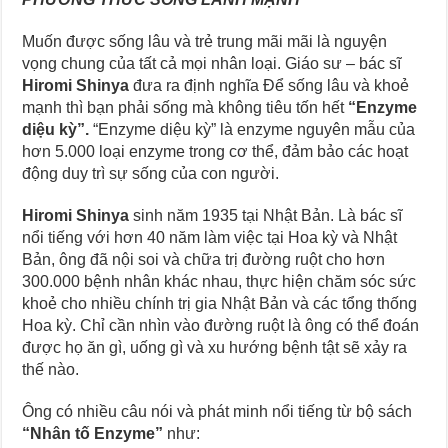
Muốn được sống lâu và trẻ trung mãi mãi là nguyện
vọng chung của tất cả mọi nhân loại. Giáo sư – bác sĩ
Hiromi Shinya
đưa ra định nghĩa Để sống lâu và khoẻ
mạnh thì bạn phải sống mà không tiêu tốn hết
“
Enzyme
diệu kỳ”.
“Enzyme diệu kỳ” là enzyme nguyên mẫu của
hơn 5.000 loại enzyme trong cơ thể, đảm bảo các hoạt
động duy trì sự sống của con người.
Hiromi Shinya
sinh năm 1935 tại Nhật Bản. Là bác sĩ
nổi tiếng với hơn 40 năm làm việc tại Hoa kỳ và Nhật
Bản, ông đã nội soi và chữa trị đường ruột cho hơn
300.000 bệnh nhân khác nhau, thực hiện chăm sóc sức
khoẻ cho nhiều chính trị gia Nhật Bản và các tổng thống
Hoa kỳ. Chỉ cần nhìn vào đường ruột là ông có thể đoán
được họ ăn gì, uống gì và xu hướng bệnh tật sẽ xảy ra
thế nào.
Ông có nhiều câu nói và phát minh nổi tiếng từ bộ sách
“N
hân tố Enzyme”
như: