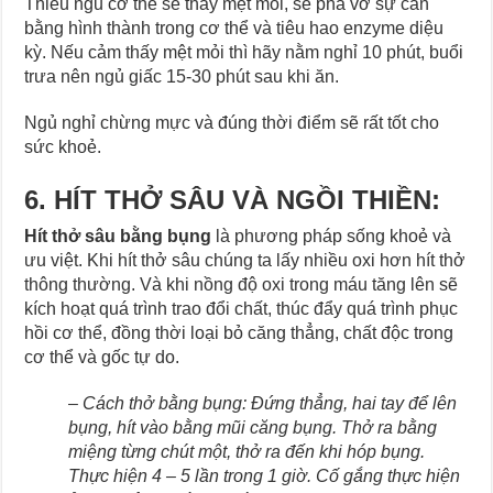
Thiếu ngủ cơ thể sẽ thấy mệt mỏi, sẽ phá vỡ sự cân
bằng hình thành trong cơ thể và tiêu hao enzyme diệu
kỳ. Nếu cảm thấy mệt mỏi thì hãy nằm nghỉ 10 phút, buổi
trưa nên ngủ giấc 15-30 phút sau khi ăn.
Ngủ nghỉ chừng mực và đúng thời điểm sẽ rất tốt cho
sức khoẻ.
6. HÍT THỞ SÂU VÀ NGỒI THIỀN:
Hít thở sâu bằng bụng
là phương pháp sống khoẻ và
ưu việt. Khi hít thở sâu chúng ta lấy nhiều oxi hơn hít thở
thông thường. Và khi nồng độ oxi trong máu tăng lên sẽ
kích hoạt quá trình trao đổi chất, thúc đẩy quá trình phục
hồi cơ thể, đồng thời loại bỏ căng thẳng, chất độc trong
cơ thể và gốc tự do.
–
Cách thở bằng bụng: Đứng thẳng, hai tay để lên
bụng, hít vào bằng mũi căng bụng. Thở ra bằng
miệng từng chút một, thở ra đến khi hóp bụng.
Thực hiện 4
–
5 lần trong 1 giờ. Cố gắng thực hiện