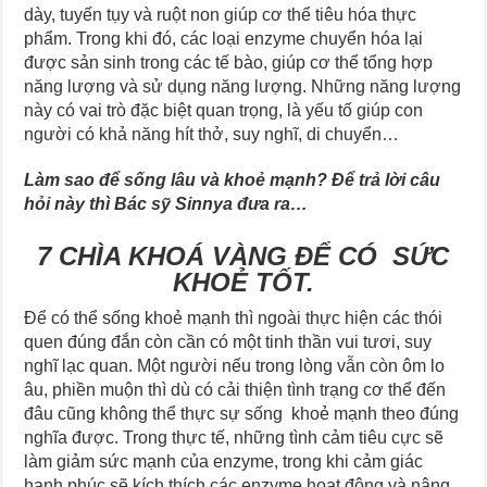
dày, tuyến tụy và ruột non giúp cơ thể tiêu hóa thực
phẩm. Trong khi đó, các loại enzyme chuyển hóa lại
được sản sinh trong các tế bào, giúp cơ thể tổng hợp
năng lượng và sử dụng năng lượng. Những năng lượng
này có vai trò đặc biệt quan trọng, là yếu tố giúp con
người có khả năng hít thở, suy nghĩ, di chuyển…
Làm sao để sống lâu và khoẻ mạnh?
Để trả lời câu
hỏi này thì Bác sỹ Sinnya đưa ra…
7
CHÌA KHOÁ VÀNG ĐỂ CÓ SỨC
KHOẺ TỐT.
Để có thể sống khoẻ mạnh thì ngoài thực hiện các thói
quen đúng đắn còn cần có một tinh thần vui tươi, suy
nghĩ lạc quan. Một người nếu trong lòng vẫn còn ôm lo
âu, phiền muộn thì dù có cải thiện tình trạng cơ thể đến
đâu cũng không thể thực sự sống khoẻ mạnh theo đúng
nghĩa được. Trong thực tế, những tình cảm tiêu cực sẽ
làm giảm sức mạnh của enzyme, trong khi cảm giác
hạnh phúc sẽ kích thích các enzyme hoạt động và nâng