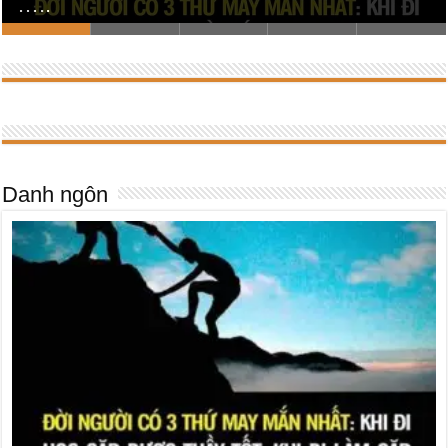
Đừng quan tâm đến người khác nói gì,
Đời người có 3 thứ may mắn nhất: đó là
Chiến thắng đầu tiên và vinh quang nhất là
KIẾN THỨC CÀNG CAO CÁI TÔI CÀNG
ĐỪNG XẤU HỔ KHI KHÔNG BIẾT, CHỈ
Bạn không làm gì sai cứ ngẩng cao đầu
…..
chiến thắng chính mình,…
THẤP VÀ NGƯỢC LẠI
XẤU HỔ KHI KHÔNG HỌC.
mà sống
Danh ngôn