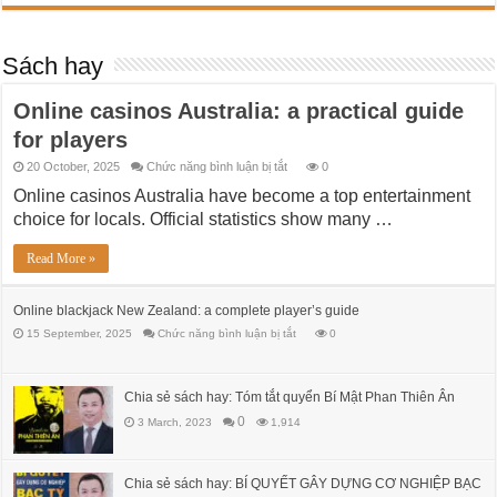
Sách hay
Online casinos Australia: a practical guide
for players
ở
20 October, 2025
Chức năng bình luận bị tắt
0
Online
casinos
Online casinos Australia have become a top entertainment
Australia:
choice for locals. Official statistics show many …
a
practical
guide
Read More »
for
players
Online blackjack New Zealand: a complete player’s guide
ở
15 September, 2025
Chức năng bình luận bị tắt
0
Online
blackjack
New
Zealand:
a
Chia sẻ sách hay: Tóm tắt quyển Bí Mật Phan Thiên Ân
complete
player’s
0
3 March, 2023
1,914
guide
Chia sẻ sách hay: BÍ QUYẾT GÂY DỰNG CƠ NGHIỆP BẠC