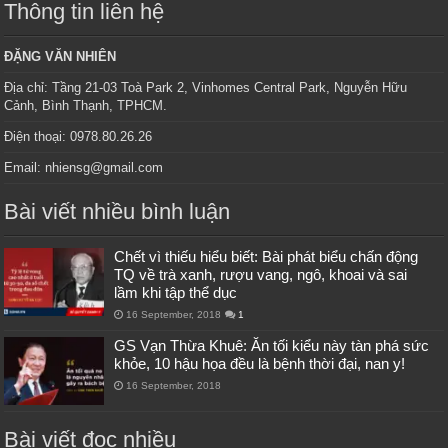
Thông tin liên hệ
ĐẶNG VĂN NHIÊN
Địa chỉ: Tầng 21-03 Toà Park 2, Vinhomes Central Park, Nguyễn Hữu
Cảnh, Bình Thạnh, TPHCM.
Điện thoại: 0978.80.26.26
Email: nhiensg@gmail.com
Bài viết nhiều bình luận
Chết vì thiếu hiểu biết: Bài phát biểu chấn động
TQ về trà xanh, rượu vang, ngô, khoai và sai
lầm khi tập thể dục
16 September, 2018
1
GS Vạn Thừa Khuê: Ăn tối kiểu này tàn phá sức
khỏe, 10 hậu họa đều là bệnh thời đại, nan y!
16 September, 2018
Bài viết đọc nhiều