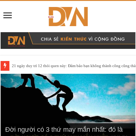
21 ngày duy trì 12 thói quen này: Đảm bảo bạn không thành công cũng thàn
Chia sẻ sách hay: Tóm tắt quyển Bí Mật Phan Thiên Ân