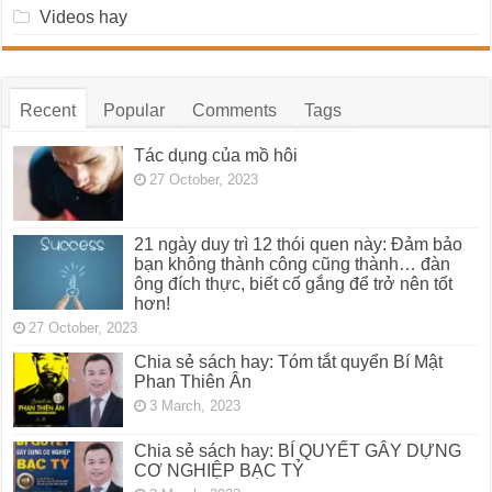
Videos hay
Recent
Popular
Comments
Tags
Tác dụng của mồ hôi
27 October, 2023
21 ngày duy trì 12 thói quen này: Đảm bảo
bạn không thành công cũng thành… đàn
ông đích thực, biết cố gắng để trở nên tốt
hơn!
27 October, 2023
Chia sẻ sách hay: Tóm tắt quyển Bí Mật
Phan Thiên Ân
3 March, 2023
Chia sẻ sách hay: BÍ QUYẾT GÂY DỰNG
CƠ NGHIỆP BẠC TỶ