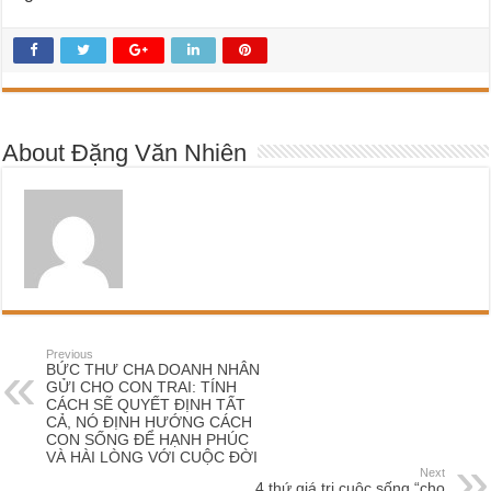
About Đặng Văn Nhiên
Previous
BỨC THƯ CHA DOANH NHÂN
GỬI CHO CON TRAI: TÍNH
CÁCH SẼ QUYẾT ĐỊNH TẤT
CẢ, NÓ ĐỊNH HƯỚNG CÁCH
CON SỐNG ĐỂ HẠNH PHÚC
VÀ HÀI LÒNG VỚI CUỘC ĐỜI
Next
4 thứ giá trị cuộc sống “cho