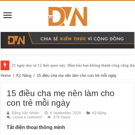
21 ngày duy trì 12 thói quen này: Đảm bảo bạn không thành công cũng thàn
Home
/
Kỹ Năng
/
15 điều cha mẹ nên làm cho con trẻ mỗi ngày
15 điều cha mẹ nên làm cho
con trẻ mỗi ngày
Đặng Văn Nhiên
6 September, 2020
Kỹ Năng
Leave a comment
978 Views
Tắt điện thoại thông minh