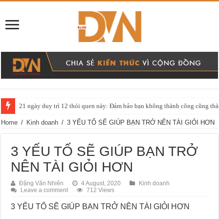
21 ngày duy trì 12 thói quen này: Đảm bảo bạn không thành công cũng thàn
Home
/
Kinh doanh
/
3 YẾU TỐ SẼ GIÚP BẠN TRỞ NÊN TÀI GIỎI HƠN
3 YẾU TỐ SẼ GIÚP BẠN TRỞ
NÊN TÀI GIỎI HƠN
Đặng Văn Nhiên
4 August, 2020
Kinh doanh
Leave a comment
712 Views
3 YẾU TỐ SẼ GIÚP BẠN TRỞ NÊN TÀI GIỎI HƠN