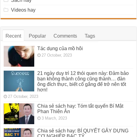
Sách hay
Videos hay
Recent
Popular
Comments
Tags
Tác dụng của mồ hôi
27 October, 2023
21 ngày duy trì 12 thói quen này: Đảm bảo
bạn không thành công cũng thành… đàn
ông đích thực, biết cố gắng để trở nên tốt
hơn!
27 October, 2023
Chia sẻ sách hay: Tóm tắt quyển Bí Mật
Phan Thiên Ân
3 March, 2023
Chia sẻ sách hay: BÍ QUYẾT GÂY DỰNG
CƠ NGHIỆP BẠC TỶ