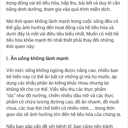
trọng đóng vai trò tiêu hóa, hấp thụ, bài tiết và duy trì cân
bằng dinh dưỡng, tham gia vào quá trình miễn dịch.
Mọi thói quen không lành mạnh trong cuộc sống đều có
thể gây ảnh hưởng đến hoạt động của hệ tiêu hóa và
dưới đây là một vài điều tiêu biểu nhất. Muốn có một hệ
tiêu hóa khỏe mạnh thì nhất thiết phải thay đổi những
thói quen này:
Ăn uống không lành mạnh
Với mức sống không ngừng được nâng cao, nhiều bạn
trẻ hiện nay có thể ăn bất cứ những gì mà họ muốn, áp
dụng các khẩu phần ăn kiêng khác nhau nhưng lại
không tốt cho cơ thể. Việc tiêu thụ các thực phẩm
“rác” như đồ nướng, chiên nhiều dầu mỡ và các thực
phẩm có chứa lượng đường cao, đồ ăn nhanh, đồ muối
chua, các loại thịt chế biến có nhiều nitrit…. trong thời
gian dài sẽ ảnh hưởng lớn đến hệ tiêu hóa của chúng ta.
Nếu bạn gặp vấn đề với bệnh trĩ, bạn cũng nên tránh