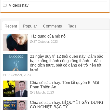
Videos hay
Recent
Popular
Comments
Tags
Tác dụng của mồ hôi
27 October, 2023
21 ngày duy trì 12 thói quen này: Đảm bảo
bạn không thành công cũng thành… đàn
ông đích thực, biết cố gắng để trở nên tốt
hơn!
27 October, 2023
Chia sẻ sách hay: Tóm tắt quyển Bí Mật
Phan Thiên Ân
3 March, 2023
Chia sẻ sách hay: BÍ QUYẾT GÂY DỰNG
CƠ NGHIỆP BẠC TỶ