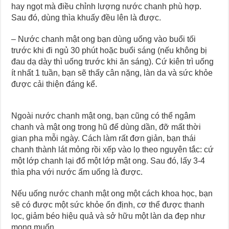
hay ngọt mà điều chỉnh lượng nước chanh phù hợp.
Sau đó, dùng thìa khuấy đều lên là được.
– Nước chanh mật ong bạn dùng uống vào buổi tối
trước khi đi ngủ 30 phút hoặc buổi sáng (nếu không bị
đau dạ dày thì uống trước khi ăn sáng). Cứ kiên trì uống
ít nhất 1 tuần, bạn sẽ thấy cân nặng, làn da và sức khỏe
được cải thiện đáng kể.
Ngoài nước chanh mật ong, bạn cũng có thể ngâm
chanh và mật ong trong hũ để dùng dần, đỡ mất thời
gian pha mỗi ngày. Cách làm rất đơn giản, bạn thái
chanh thành lát mỏng rồi xếp vào lọ theo nguyên tắc: cứ
một lớp chanh lại đổ một lớp mật ong. Sau đó, lấy 3-4
thìa pha với nước ấm uống là được.
Nếu uống nước chanh mật ong một cách khoa học, bạn
sẽ có được một sức khỏe ổn định, cơ thể được thanh
lọc, giảm béo hiệu quả và sở hữu một làn da đẹp như
mong muốn.