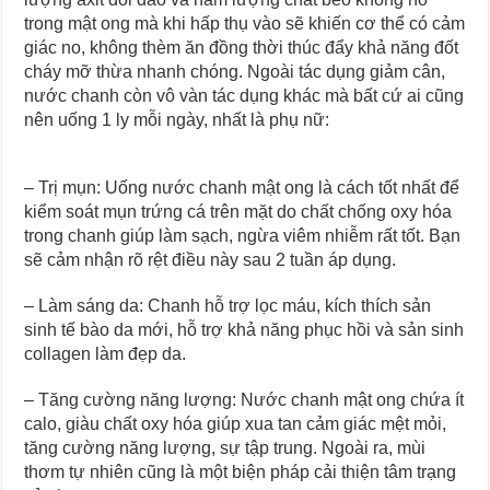
trong mật ong mà khi hấp thụ vào sẽ khiến cơ thể có cảm
giác no, không thèm ăn đồng thời thúc đẩy khả năng đốt
cháy mỡ thừa nhanh chóng. Ngoài tác dụng giảm cân,
nước chanh còn vô vàn tác dụng khác mà bất cứ ai cũng
nên uống 1 ly mỗi ngày, nhất là phụ nữ:
– Trị mụn: Uống nước chanh mật ong là cách tốt nhất để
kiểm soát mụn trứng cá trên mặt do chất chống oxy hóa
trong chanh giúp làm sạch, ngừa viêm nhiễm rất tốt. Bạn
sẽ cảm nhận rõ rệt điều này sau 2 tuần áp dụng.
– Làm sáng da: Chanh hỗ trợ lọc máu, kích thích sản
sinh tế bào da mới, hỗ trợ khả năng phục hồi và sản sinh
collagen làm đẹp da.
– Tăng cường năng lượng: Nước chanh mật ong chứa ít
calo, giàu chất oxy hóa giúp xua tan cảm giác mệt mỏi,
tăng cường năng lượng, sự tập trung. Ngoài ra, mùi
thơm tự nhiên cũng là một biện pháp cải thiện tâm trạng