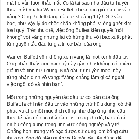
mà họ vẫn luôn thắc mắc đó là tại sao nhà đầu tư huyền
thoại xứ Omaha Warren Buffett chưa bao giờ đầu tư vào
vàng? Ông Buffett đang đầu tư khoảng 1 tỷ USD vào
bạc, như vậy lý do chắc chắn không phải vì ông ghét kim
loại quý. Trên thực tế, việc ông Buffett kiên quyết “nói
không” với vàng nhưng lại có hứng thú với bạc xuất phát
từ nguyên tắc đầu tư giá trị cơ bản của ông.
Warren Buffett vốn không xem vàng là một kênh đầu tư.
Ông nhận thấy kim loại quý này gần như không có nhiều
giá trị và tính hữu dụng. Nhà đầu tư huyền thoại này
từng nhận định về vàng: “Vàng chẳng làm gì cả ngoài
việc ngồi đó và nhìn bạn”.
Một trong những nguyên tắc đầu tư cơ bản của ông
Buffett là chỉ nên đầu tư vào những thứ hữu dụng, có thể
phục vụ cho một mục đích cũng như đáp ứng nhu cầu
thực tế nào đó cho nhà đầu tư. Trong khi đó, bạc có rất
nhiều công dụng trong lĩnh vực công nghiệp và y tế.
Chẳng hạn, trong y tế bạc được sử dụng làm băng cứu
thương, ống dò niệu quản và là một vật liệu dùng để