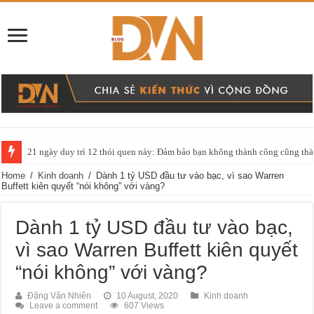
21 ngày duy trì 12 thói quen này: Đảm bảo bạn không thành công cũng thàn
Home
/
Kinh doanh
/
Dành 1 tỷ USD đầu tư vào bạc, vì sao Warren
Buffett kiên quyết “nói không” với vàng?
Dành 1 tỷ USD đầu tư vào bạc,
vì sao Warren Buffett kiên quyết
“nói không” với vàng?
Đặng Văn Nhiên
10 August, 2020
Kinh doanh
Leave a comment
607 Views