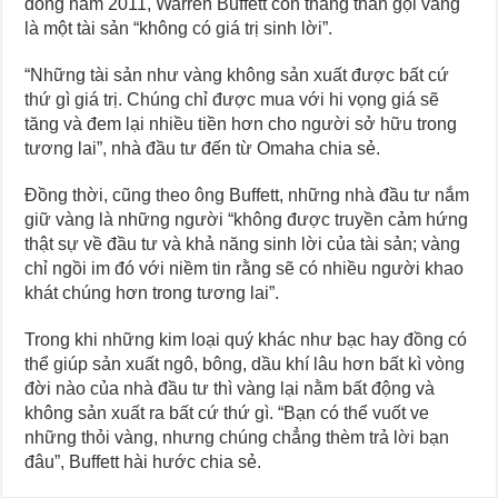
đông năm 2011, Warren Buffett còn thẳng thắn gọi vàng
là một tài sản “không có giá trị sinh lời”.
“Những tài sản như vàng không sản xuất được bất cứ
thứ gì giá trị. Chúng chỉ được mua với hi vọng giá sẽ
tăng và đem lại nhiều tiền hơn cho người sở hữu trong
tương lai”, nhà đầu tư đến từ Omaha chia sẻ.
Đồng thời, cũng theo ông Buffett, những nhà đầu tư nắm
giữ vàng là những người “không được truyền cảm hứng
thật sự về đầu tư và khả năng sinh lời của tài sản; vàng
chỉ ngồi im đó với niềm tin rằng sẽ có nhiều người khao
khát chúng hơn trong tương lai”.
Trong khi những kim loại quý khác như bạc hay đồng có
thể giúp sản xuất ngô, bông, dầu khí lâu hơn bất kì vòng
đời nào của nhà đầu tư thì vàng lại nằm bất động và
không sản xuất ra bất cứ thứ gì. “Bạn có thể vuốt ve
những thỏi vàng, nhưng chúng chẳng thèm trả lời bạn
đâu”, Buffett hài hước chia sẻ.