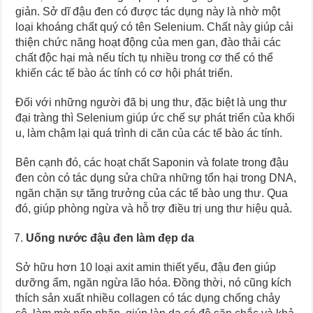
giản. Sở dĩ đậu đen có được tác dụng này là nhờ một
loại khoáng chất quý có tên Selenium. Chất này giúp cải
thiện chức năng hoạt động của men gan, đào thải các
chất độc hại mà nếu tích tụ nhiều trong cơ thể có thể
khiến các tế bào ác tính có cơ hội phát triển.
Đối với những người đã bị ung thư, đặc biệt là ung thư
đại tràng thì Selenium giúp ức chế sự phát triển của khối
u, làm chậm lại quá trình di căn của các tế bào ác tính.
Bên cạnh đó, các hoạt chất Saponin và folate trong đậu
đen còn có tác dụng sửa chữa những tổn hại trong DNA,
ngăn chặn sự tăng trưởng của các tế bào ung thư. Qua
đó, giúp phòng ngừa và hỗ trợ điều trị ung thư hiệu quả.
Uống nước đậu đen làm đẹp da
Sở hữu hơn 10 loại axit amin thiết yếu, đậu đen giúp
dưỡng ẩm, ngăn ngừa lão hóa. Đồng thời, nó cũng kích
thích sản xuất nhiều collagen có tác dụng chống chảy