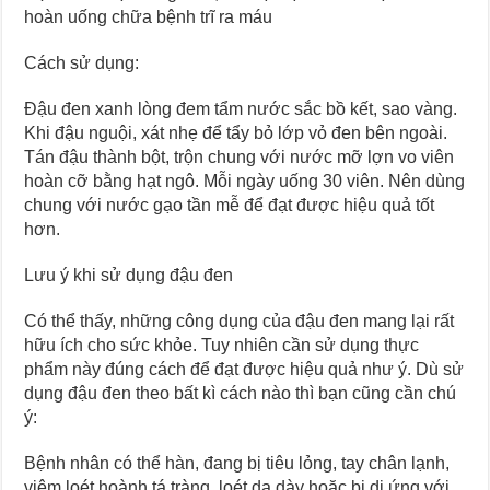
hoàn uống chữa bệnh trĩ ra máu
Cách sử dụng:
Đậu đen xanh lòng đem tẩm nước sắc bồ kết, sao vàng.
Khi đậu nguội, xát nhẹ để tẩy bỏ lớp vỏ đen bên ngoài.
Tán đậu thành bột, trộn chung với nước mỡ lợn vo viên
hoàn cỡ bằng hạt ngô. Mỗi ngày uống 30 viên. Nên dùng
chung với nước gạo tần mễ để đạt được hiệu quả tốt
hơn.
Lưu ý khi sử dụng đậu đen
Có thể thấy, những công dụng của đậu đen mang lại rất
hữu ích cho sức khỏe. Tuy nhiên cần sử dụng thực
phẩm này đúng cách để đạt được hiệu quả như ý. Dù sử
dụng đậu đen theo bất kì cách nào thì bạn cũng cần chú
ý:
Bệnh nhân có thể hàn, đang bị tiêu lỏng, tay chân lạnh,
viêm loét hoành tá tràng, loét dạ dày hoặc bị dị ứng với