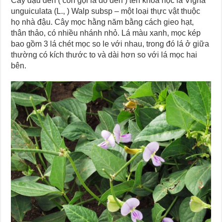
Cây đậu đen ( còn gọi là đỗ đen ) tên khoa học là Vigna
unguiculata (L., ) Walp subsp – một loại thực vật thuộc
họ nhà đậu. Cây mọc hằng năm bằng cách gieo hạt,
thân thảo, có nhiều nhánh nhỏ. Lá màu xanh, mọc kép
bao gồm 3 lá chét mọc so le với nhau, trong đó lá ở giữa
thường có kích thước to và dài hơn so với lá mọc hai
bên.