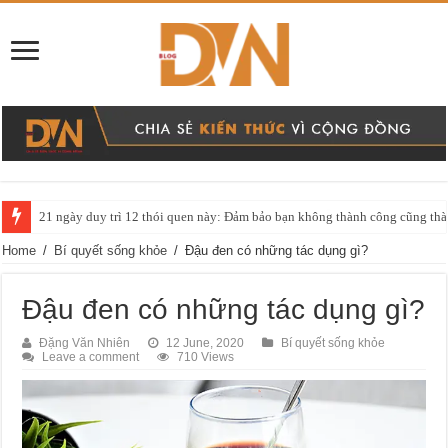
Chia sẻ sách hay: Tóm tắt quyển Bí Mật Phan Thiên Ân
Home
/
Bí quyết sống khỏe
/
Đậu đen có những tác dụng gì?
Đậu đen có những tác dụng gì?
Đặng Văn Nhiên
12 June, 2020
Bí quyết sống khỏe
Leave a comment
710 Views