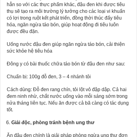
hẳn so với các thực phẩm khác, đậu đen khi được tiêu
thụ sẽ tạo ra môi trường lý tưởng cho các loại vi khuẩn
có lợi trong ruột kết phát triển, đồng thời thúc đẩy tiêu
hóa, ngăn ngừa táo bón, giúp hoạt động đi tiêu luôn
được đều đặn.
Uống nước đậu đen giúp ngăn ngừa táo bón, cải thiện
sức khỏe hệ tiêu hóa
Đông y có bài thuốc chữa táo bón từ đậu đen như sau:
Chuẩn bị: 100g đỗ đen, 3 – 4 nhánh tỏi
Cách dùng: Đỗ đen rang chín, tỏi lột vỏ đập dập. Cả hai
đem ninh nhừ, chắt nước uống vào mỗi sáng sớm trong
nửa tháng liên tục. Nếu ăn được cả bã càng có tác dụng
tốt.
Giải độc, phòng tránh bệnh ung thư
Ăn đậu đen chính là giải pháp phòng ngừa ung thư đơn