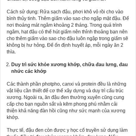
Cách sử dụng: Rửa sạch đậu, phơi khô vỏ rồi cho vào
bình thủy tinh. Thêm giấm vào sao cho ngập mặt đậu. Để
nơi thoáng mát ngâm khoảng 2 tháng. Trong quá trình
ngâm, hạt đậu có thể hút giấm nên thỉnh thoảng bạn nên
cho thêm giấm vào sao cho đậu luôn ngập trong giấm sẽ
không bị hư hỏng. Để ổn định huyết áp, mỗi ngày ăn 2
thìa.
Duy trì sức khỏe xương khớp, chữa đau lưng, đau
nhức các khớp
Các thành phần photpho, canxi và protein đều là những
vật liệu cần thiết để cơ thể xây dựng và duy trì cấu trúc
xương. Ngoài ra, ăn đậu đen thường xuyên cũng cung
cấp cho bạn nguồn sắt và kẽm phong phú nhằm cải
thiện khả năng đàn hồi cũng như sức mạnh của xương
khớp.
Thực tế, đậu đen còn được y học cổ truyền sử dụng làm