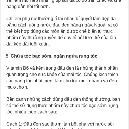
sệ, làm mờ nếp nhăn, giúp làn da có độ săn chắc và khả
năng đàn hồi tốt hơn.
Chị em phụ nữ thường rỉ tai nhau bí quyết làm đẹp da
bằng cách uống nước đậu đen hàng ngày. Ngoài ra có
thể kết hợp dùng các món ăn được chế biến từ thực
phẩm này thường xuyên để duy trì nét tươi trẻ của làn
da, kéo dài tuổi xuân.
Chữa tóc bạc sớm, ngăn ngừa rụng tóc
Vitamin B6 và kẽm trong đậu đen là những thành phần
quan trọng cho sức khỏe của mái tóc. Chúng kích thích
các nang tóc phát triển, làm cho tóc mọc nhanh và đen
mượt hơn.
Bên cạnh những cách dùng đậu đen thông thường, bạn
có thể sử dụng thực phẩm này chữa tóc bạc sớm,
rụng
tóc nhiều
theo cách sau:
Cách 1: Đậu đen sao thơm, tán bột pha với nước sôi