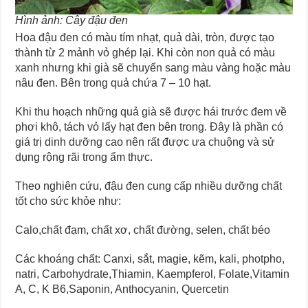
Hình ảnh: Cây đậu đen
Hoa đậu đen có màu tím nhạt, quả dài, tròn, được tạo
thành từ 2 mảnh vỏ ghép lại. Khi còn non quả có màu
xanh nhưng khi già sẽ chuyển sang màu vàng hoặc màu
nâu đen. Bên trong quả chứa 7 – 10 hạt.
Khi thu hoạch những quả già sẽ được hái trước đem về
phơi khô, tách vỏ lấy hạt đen bên trong. Đây là phần có
giá trị dinh dưỡng cao nên rất được ưa chuộng và sử
dụng rộng rãi trong ẩm thực.
Theo nghiên cứu, đậu đen cung cấp nhiều dưỡng chất
tốt cho sức khỏe như:
Calo,chất đạm, chất xơ, chất đường, selen, chất béo
Các khoáng chất: Canxi, sắt, magie, kẽm, kali, photpho,
natri, Carbohydrate,Thiamin, Kaempferol, Folate,Vitamin
A, C, K B6,Saponin, Anthocyanin, Quercetin