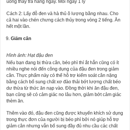
uống thay trà hàng ngày. Mỗi ngày 1 ly
Cách 2: Lấy đỗ đen và hà thủ ô lượng bằng nhau. Cho
cả hai vào chén chưng cách thủy trong vòng 2 tiếng. Ăn
hết một lần.
Giảm cân
Hình ảnh: Hạt đậu đen
Nếu bạn đang bị thừa cân, béo phì thí ắt hẳn cũng có ít
nhiều nghe nói đến công dụng của đậu đen trong giảm
cân. Thực phẩm này có thể hỗ trợ kiểm soát cân nặng
bằng cách bổ sung chất xơ đào thải bớt lượng chất béo
dư thừa từ thức ăn nạp vào. Đồng thời khi ăn đậu đen,
bạn cũng sẽ có cảm giác no lâu hơn, giảm bớt cảm giác
thèm ăn.
Thêm vào đó, đậu đen cũng được khuyến khích sử dụng
trong thực đơn của người bị béo phì bởi nó giúp hỗ trợ
giảm cân nhưng vẫn bổ sung đầy đủ nhu cầu các chất