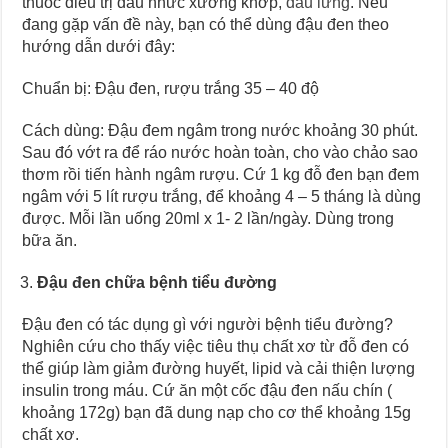
thuốc điều trị đau nhức xương khớp,
đau lưng
. Nếu
đang gặp vấn đề này, bạn có thể dùng đậu đen theo
hướng dẫn dưới đây:
Chuẩn bị: Đậu đen, rượu trắng 35 – 40 độ
Cách dùng: Đậu đem ngâm trong nước khoảng 30 phút.
Sau đó vớt ra để ráo nước hoàn toàn, cho vào chảo sao
thơm rồi tiến hành ngâm rượu. Cứ 1 kg đỗ đen bạn đem
ngâm với 5 lít rượu trắng, để khoảng 4 – 5 tháng là dùng
được. Mỗi lần uống 20ml x 1- 2 lần/ngày. Dùng trong
bữa ăn.
Đậu đen chữa bệnh tiểu đường
Đậu đen có tác dụng gì với người bệnh tiểu đường?
Nghiên cứu cho thấy việc tiêu thụ chất xơ từ đỗ đen có
thể giúp làm giảm đường huyết, lipid và cải thiện lượng
insulin trong máu. Cứ ăn một cốc đậu đen nấu chín (
khoảng 172g) bạn đã dung nạp cho cơ thể khoảng 15g
chất xơ.