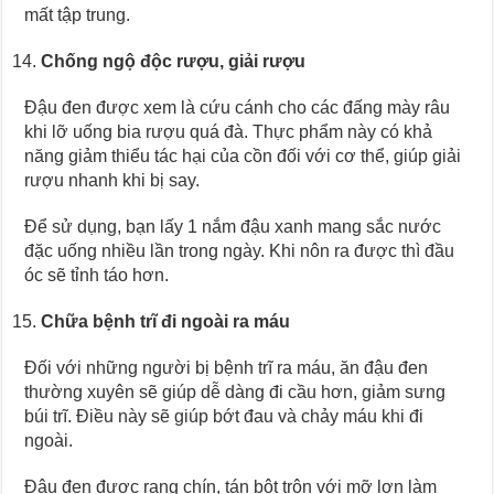
mất tập trung.
Chống ngộ độc rượu, giải rượu
Đậu đen được xem là cứu cánh cho các đấng mày râu
khi lỡ uống bia rượu quá đà. Thực phẩm này có khả
năng giảm thiểu tác hại của cồn đối với cơ thể, giúp giải
rượu nhanh khi bị say.
Để sử dụng, bạn lấy 1 nắm đậu xanh mang sắc nước
đặc uống nhiều lần trong ngày. Khi nôn ra được thì đầu
óc sẽ tỉnh táo hơn.
Chữa bệnh trĩ đi ngoài ra máu
Đối với những người bị bệnh trĩ ra máu, ăn đậu đen
thường xuyên sẽ giúp dễ dàng đi cầu hơn, giảm sưng
búi trĩ. Điều này sẽ giúp bớt đau và chảy máu khi đi
ngoài.
Đậu đen được rang chín, tán bột trộn với mỡ lợn làm