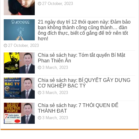
27 October, 2023
21 ngày duy trì 12 thói quen này: Đảm bảo
bạn không thành công cũng thành… đàn
ông đích thực, biết cố gắng để trở nên tốt
hơn!
27 October, 2023
Chia sẻ sách hay: Tóm tắt quyển Bí Mật
Phan Thiên Ân
3 March, 2023
Chia sẻ sách hay: BÍ QUYẾT GÂY DỰNG
CƠ NGHIỆP BẠC TỶ
3 March, 2023
Chia sẻ sách hay: 7 THÓI QUEN ĐỂ
THÀNH ĐẠT
3 March, 2023