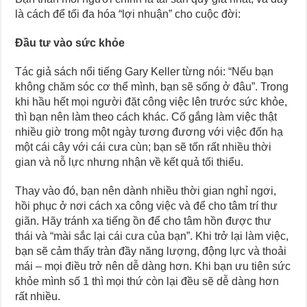
là cách để tối đa hóa “lợi nhuận” cho cuộc đời:
Đầu tư vào sức khỏe
Tác giả sách nổi tiếng Gary Keller từng nói: “Nếu bạn
không chăm sóc cơ thể mình, bạn sẽ sống ở đâu”. Trong
khi hầu hết mọi người đặt công việc lên trước sức khỏe,
thì bạn nên làm theo cách khác. Cố gắng làm việc thật
nhiều giờ trong một ngày tương đương với việc đốn hạ
một cái cây với cái cưa cùn; bạn sẽ tốn rất nhiều thời
gian và nỗ lực nhưng nhận về kết quả tối thiểu.
Thay vào đó, bạn nên dành nhiều thời gian nghỉ ngơi,
hồi phục ở nơi cách xa công việc và để cho tâm trí thư
giãn. Hãy tránh xa tiếng ồn để cho tâm hồn được thư
thái và “mài sắc lại cái cưa của bạn”. Khi trở lại làm việc,
bạn sẽ cảm thấy tràn đầy năng lượng, động lực và thoải
mái – mọi điều trở nên dễ dàng hơn. Khi bạn ưu tiên sức
khỏe mình số 1 thì mọi thứ còn lại đều sẽ dễ dàng hơn
rất nhiều.