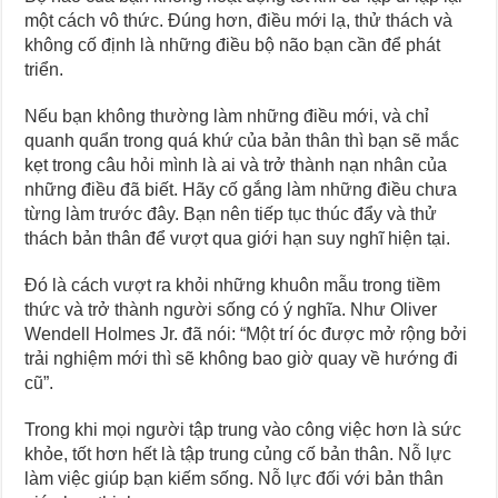
một cách vô thức. Đúng hơn, điều mới lạ, thử thách và
không cố định là những điều bộ não bạn cần để phát
triển.
Nếu bạn không thường làm những điều mới, và chỉ
quanh quẩn trong quá khứ của bản thân thì bạn sẽ mắc
kẹt trong câu hỏi mình là ai và trở thành nạn nhân của
những điều đã biết. Hãy cố gắng làm những điều chưa
từng làm trước đây. Bạn nên tiếp tục thúc đẩy và thử
thách bản thân để vượt qua giới hạn suy nghĩ hiện tại.
Đó là cách vượt ra khỏi những khuôn mẫu trong tiềm
thức và trở thành người sống có ý nghĩa. Như Oliver
Wendell Holmes Jr. đã nói: “Một trí óc được mở rộng bởi
trải nghiệm mới thì sẽ không bao giờ quay về hướng đi
cũ”.
Trong khi mọi người tập trung vào công việc hơn là sức
khỏe, tốt hơn hết là tập trung củng cố bản thân. Nỗ lực
làm việc giúp bạn kiếm sống. Nỗ lực đối với bản thân