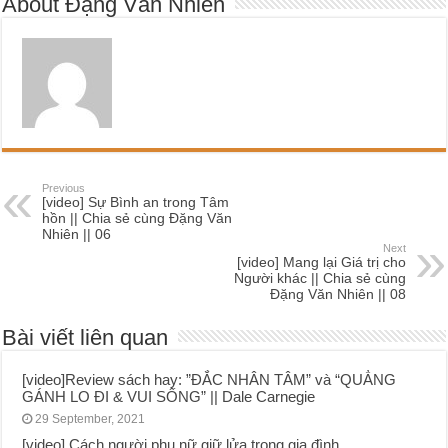
About Đặng Văn Nhiên
Previous
[video] Sự Bình an trong Tâm
hồn || Chia sẻ cùng Đặng Văn
Nhiên || 06
Next
[video] Mang lại Giá trị cho
Người khác || Chia sẻ cùng
Đặng Văn Nhiên || 08
Bài viết liên quan
[video]Review sách hay: ”ĐẮC NHÂN TÂM” và “QUẲNG
GÁNH LO ĐI & VUI SỐNG” || Dale Carnegie
29 September, 2021
[video] Cách người phụ nữ giữ lửa trong gia đình