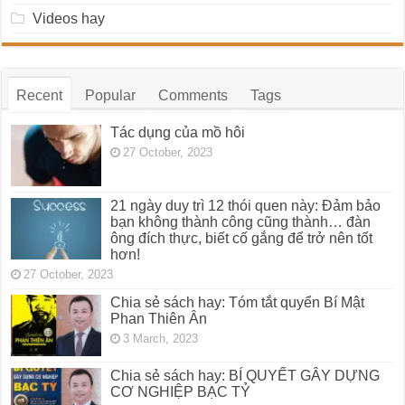
Videos hay
Recent
Popular
Comments
Tags
Tác dụng của mồ hôi
27 October, 2023
21 ngày duy trì 12 thói quen này: Đảm bảo
bạn không thành công cũng thành… đàn
ông đích thực, biết cố gắng để trở nên tốt
hơn!
27 October, 2023
Chia sẻ sách hay: Tóm tắt quyển Bí Mật
Phan Thiên Ân
3 March, 2023
Chia sẻ sách hay: BÍ QUYẾT GÂY DỰNG
CƠ NGHIỆP BẠC TỶ