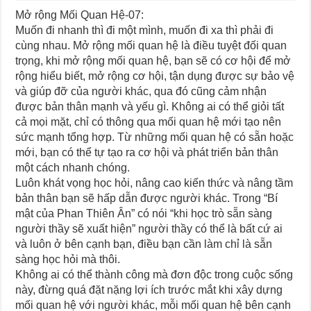
Mở rộng Mối Quan Hệ-07:
Muốn đi nhanh thì đi một mình, muốn đi xa thì phải đi
cùng nhau. Mở rộng mối quan hệ là điều tuyệt đối quan
trọng, khi mở rộng mối quan hệ, bạn sẽ có cơ hội để mở
rộng hiểu biết, mở rộng cơ hội, tận dụng được sự bảo vệ
và giúp đỡ của người khác, qua đó cũng cảm nhận
được bản thân mạnh và yếu gì. Không ai có thể giỏi tất
cả mọi mặt, chỉ có thông qua mối quan hệ mới tạo nên
sức mạnh tổng hợp. Từ những mối quan hệ có sẵn hoặc
mới, bạn có thể tự tạo ra cơ hội và phát triển bản thân
một cách nhanh chóng.
Luôn khát vọng học hỏi, nâng cao kiến thức và nâng tầm
bản thân bạn sẽ hấp dẫn được người khác. Trong “Bí
mật của Phan Thiên Ân” có nói “khi học trò sẵn sàng
người thầy sẽ xuất hiện” người thầy có thể là bất cứ ai
và luôn ở bên cạnh bạn, điều bạn cần làm chỉ là sẵn
sàng học hỏi mà thôi.
Không ai có thể thành công mà đơn độc trong cuộc sống
này, đừng quá đặt nặng lợi ích trước mắt khi xây dựng
mối quan hệ với người khác, mỗi mối quan hệ bên cạnh